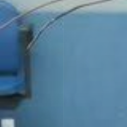
T
H
E
E
N
D